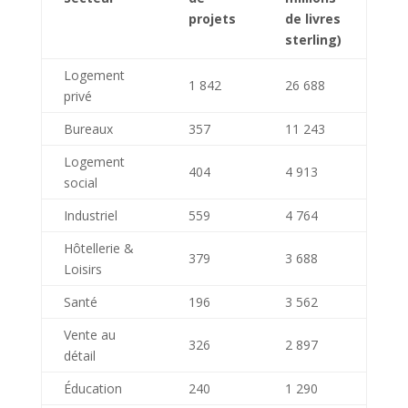
projets
de livres
sterling)
Logement
1 842
26 688
privé
Bureaux
357
11 243
Logement
404
4 913
social
Industriel
559
4 764
Hôtellerie &
379
3 688
Loisirs
Santé
196
3 562
Vente au
326
2 897
détail
Éducation
240
1 290