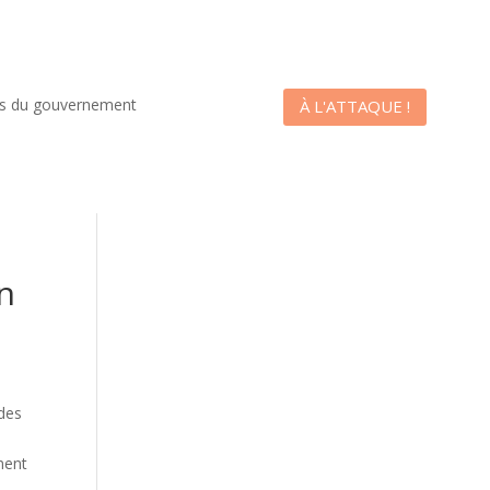
es du gouvernement
À L'ATTAQUE !
n
des
ment