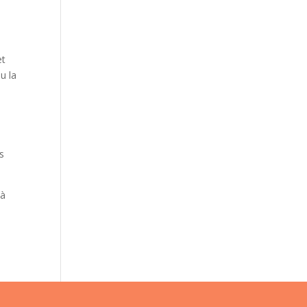
et
u la
s
 à