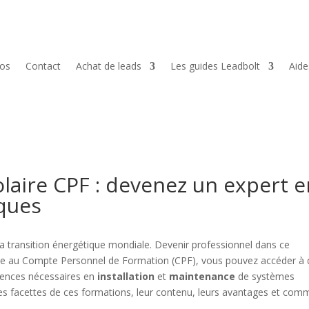
pos
Contact
Achat de leads
Les guides Leadbolt
Aid
aire CPF : devenez un expert e
ques
la transition énergétique mondiale. Devenir professionnel dans ce
ce au Compte Personnel de Formation (CPF), vous pouvez accéder à 
tences nécessaires en
installation
et
maintenance
de systèmes
ntes facettes de ces formations, leur contenu, leurs avantages et com