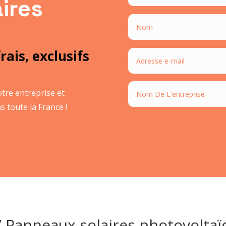
ires
rais, exclusifs
tre entreprise et
 toute la France !
/ Panneaux solaires photovolta