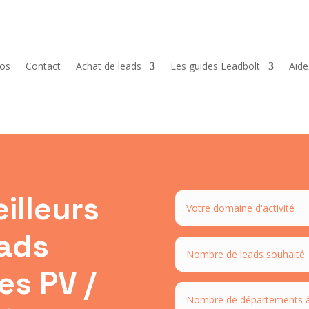
pos
Contact
Achat de leads
Les guides Leadbolt
Aid
illeurs
eads
es PV /