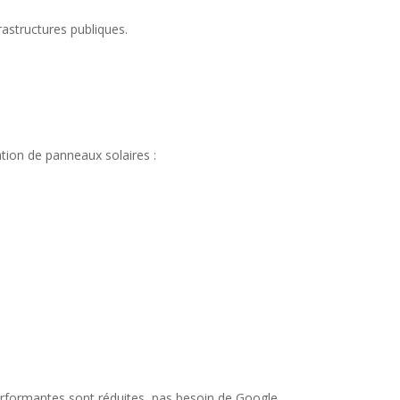
rastructures publiques.
ation de panneaux solaires :
rformantes sont réduites, pas besoin de Google