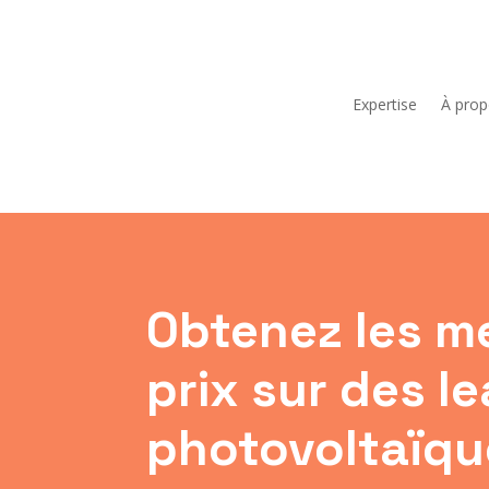
Expertise
À pro
Obtenez les me
prix sur des l
photovoltaïqu