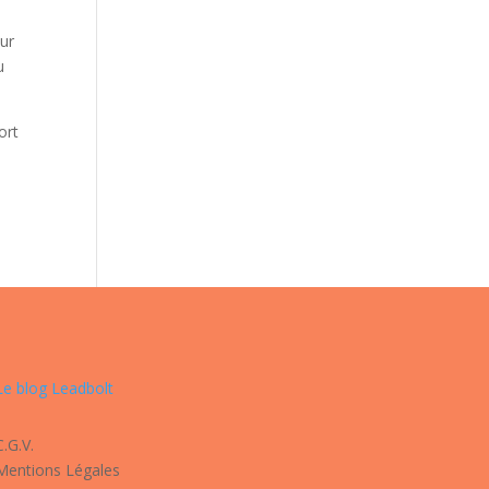
our
u
ort
Le blog Leadbolt
C.G.V.
Mentions Légales