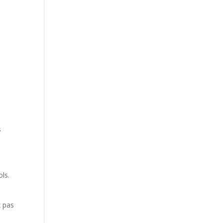
s
ls.
z pas