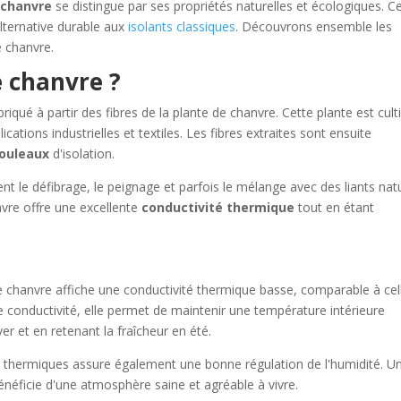
 chanvre
se distingue par ses propriétés naturelles et écologiques. C
lternative durable aux
isolants classiques
. Découvrons ensemble les
e chanvre.
e chanvre ?
riqué à partir des fibres de la plante de chanvre. Cette plante est cult
ations industrielles et textiles. Les fibres extraites sont ensuite
rouleaux
d'isolation.
t le défibrage, le peignage et parfois le mélange avec des liants nat
anvre offre une excellente
conductivité thermique
tout en étant
 chanvre affiche une conductivité thermique basse, comparable à cel
e conductivité, elle permet de maintenir une température intérieure
er et en retenant la fraîcheur en été.
 thermiques assure également une bonne régulation de l'humidité. U
énéficie d'une atmosphère saine et agréable à vivre.