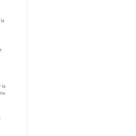
 la
e
 la
erte
e