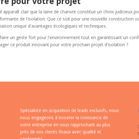
vre pour votre projet
l apparaît clair que la laine de chanvre constitue un choix judicieux p
rformante de l'isolation. Que ce soit pour une nouvelle construction o
aison unique d'avantages écologiques et techniques.
faire un geste fort pour l'environnement tout en garantissant un conf
ager ce produit innovant pour votre prochain projet d'isolation ?
Spécialiste en acquisition de leads exclusifs, nous
nous engageons à booster la croissance de
votre entreprise en vous rapprochant au plus
près de vos clients finaux avec qualité et
conformité.