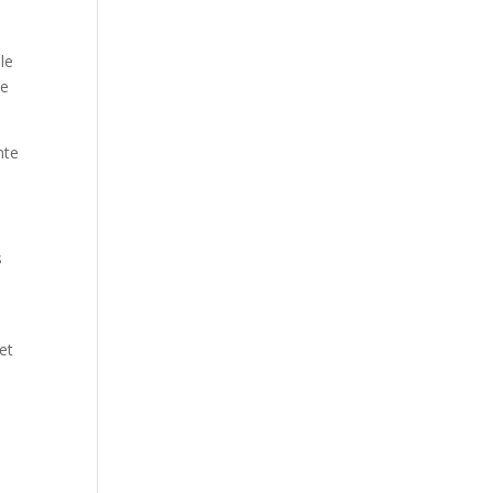
le
le
nte
s
et