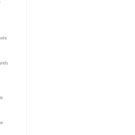
e
ivée
urels
le
ne