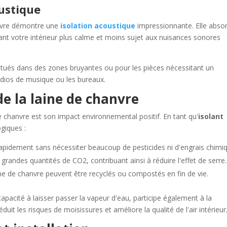
oustique
anvre démontre une
isolation acoustique
impressionnante. Elle abso
dant votre intérieur plus calme et moins sujet aux nuisances sonores
 situés dans des zones bruyantes ou pour les pièces nécessitant un
udios de musique ou les bureaux.
e la laine de chanvre
e chanvre est son impact environnemental positif. En tant qu'
isolant
ogiques :
apidement sans nécessiter beaucoup de pesticides ni d'engrais chimi
grandes quantités de CO2, contribuant ainsi à réduire l'effet de serre.
ine de chanvre peuvent être recyclés ou compostés en fin de vie.
capacité à laisser passer la vapeur d'eau, participe également à la
it les risques de moisissures et améliore la qualité de l'air intérieur