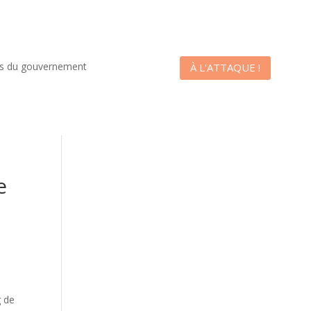
es du gouvernement
À L'ATTAQUE !
e
g de