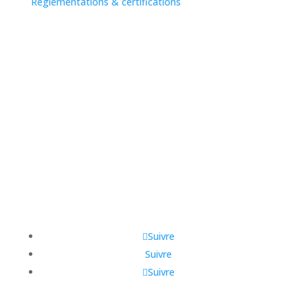
Réglementations & certifications
Spécialiste en acquisition de leads exclusifs, nous nous
engageons à booster la croissance de votre
entreprise en vous rapprochant au plus près de vos
clients finaux avec qualité et conformité.
Suivre
Suivre
Suivre