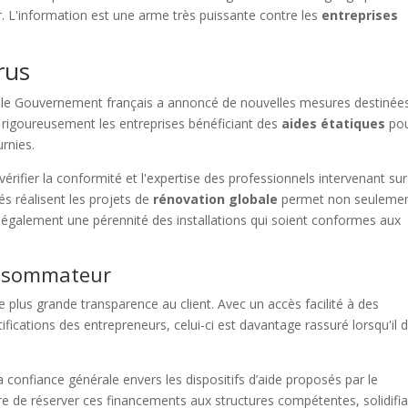
r. L'information est une arme très puissante contre les
entreprises
rus
r, le Gouvernement français a annoncé de nouvelles mesures destinée
trer rigoureusement les entreprises bénéficiant des
aides étatiques
po
urnies.
rifier la conformité et l'expertise des professionnels intervenant sur
iés réalisent les projets de
rénovation globale
permet non seuleme
re également une pérennité des installations qui soient conformes aux
onsommateur
plus grande transparence au client. Avec un accès facilité à des
ifications des entrepreneurs, celui-ci est davantage rassuré lorsqu'il d
 confiance générale envers les dispositifs d’aide proposés par le
e de réserver ces financements aux structures compétentes, solidifi