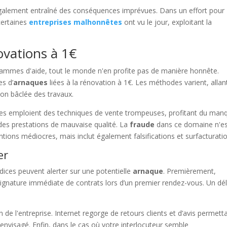
galement entraîné des conséquences imprévues. Dans un effort pour
ertaines
entreprises malhonnêtes
ont vu le jour, exploitant la
ovations à 1€
grammes d'aide, tout le monde n'en profite pas de manière honnête.
es d’
arnaques
liées à la rénovation à 1€. Les méthodes varient, allan
ion bâclée des travaux.
uses emploient des techniques de vente trompeuses, profitant du man
es prestations de mauvaise qualité. La
fraude
dans ce domaine n'e
ions médiocres, mais inclut également falsifications et surfacturatio
er
dices peuvent alerter sur une potentielle
arnaque
. Premièrement,
 signature immédiate de contrats lors d’un premier rendez-vous. Un dél
 de l'entreprise. Internet regorge de retours clients et d’avis permett
e envisagé. Enfin, dans le cas où votre interlocuteur semble