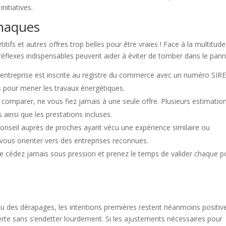
nitiatives.
rnaques
itifs et autres offres trop belles pour être vraies ! Face à la multitud
réflexes indispensables peuvent aider à éviter de tomber dans le pan
’entreprise est inscrite au registre du commerce avec un numéro SIR
es pour mener les travaux énergétiques.
 comparer, ne vous fiez jamais à une seule offre. Plusieurs estimatio
 ainsi que les prestations incluses.
onseil auprès de proches ayant vécu une expérience similaire ou
vous orienter vers des entreprises reconnues.
 cédez jamais sous pression et prenez le temps de valider chaque p
nu des dérapages, les intentions premières restent néanmoins positive
rte sans s’endetter lourdement. Si les ajustements nécessaires pour