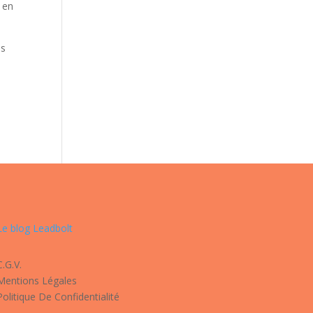
 en
es
Le blog Leadbolt
C.G.V.
Mentions Légales
Politique De Confidentialité