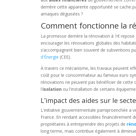
derrière cette apparente opportunité se cache pa
arnaques déguisées ?
Comment fonctionne la ré
La promesse derrière la rénovation à 1€ repose p
encourager les rénovations globales des habita
s’accompagnent bien souvent de subventions pub
d'Énergie
(CEE).
À travers ce mécanisme, les travaux peuvent effe
coût pour le consommateur au fameux euro symbo
rénovations ne peuvent pas bénéficier de cette of
l'
isolation
ou l'installation de certains équipem
L’impact des aides sur le sect
L'initiative gouvernementale pamiproenchée a v
France. En rendant accessibles financièrement d
propriétaires à entreprendre des projets de
réno
long terme, mais contribue également à diminue