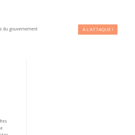
es du gouvernement
À L'ATTAQUE !
fres
ce
 Mais