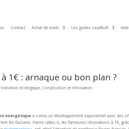
pos
Contact
Achat de leads
Les guides Leadbolt
Aid
à 1€ : arnaque ou bon plan ?
a transition écologique
,
Construction et rénovation
on énergétique
a connu un développement exponentiel avec des of
ent les factures. Parmi celles-ci, les fameuses rénovations à 1€, grâ
me
maprimerénov'
, ont attiré l’attention de nombreux foyers français.