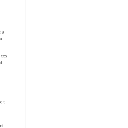
s à
ur
 ces
nt
oit
ant