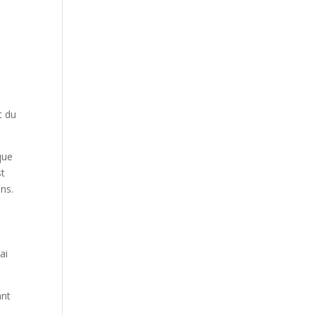
t du
que
st
ns.
ai
ant