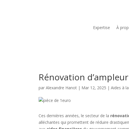
Expertise
À pro
Rénovation d’ampleur 
par
Alexandre Hanot
|
Mar 12, 2025
|
Aides à l
Ces dernières années, le secteur de la
rénovati
alléchantes qui promettent de réduire drastiquem
aux
aides financières
du gouvernement com