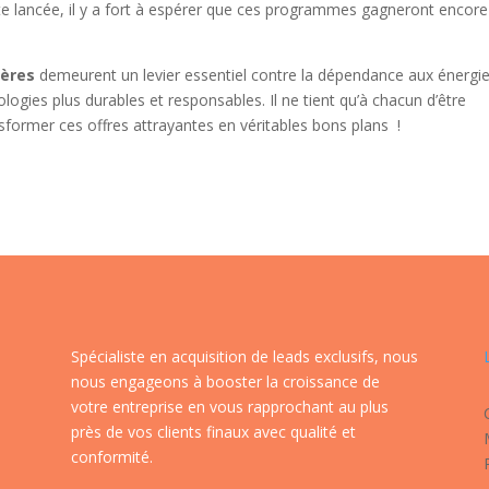
e lancée, il y a fort à espérer que ces programmes gagneront encore
ières
demeurent un levier essentiel contre la dépendance aux énergi
nologies plus durables et responsables. Il ne tient qu’à chacun d’être
sformer ces offres attrayantes en véritables bons plans !
Spécialiste en acquisition de leads exclusifs, nous
nous engageons à booster la croissance de
votre entreprise en vous rapprochant au plus
près de vos clients finaux avec qualité et
conformité.