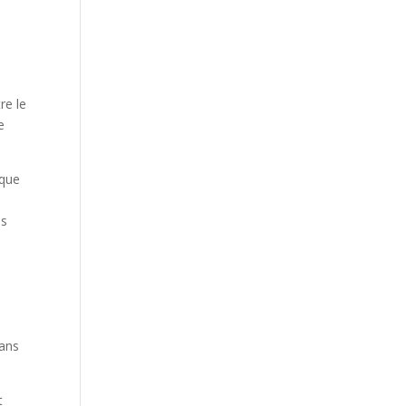
re le
e
ique
es
dans
t