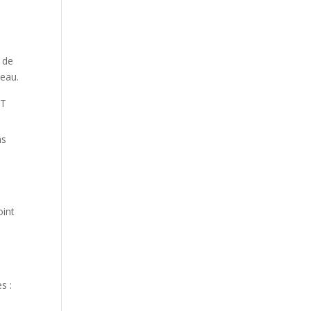
e de
neau.
ET
ns
oint
s :