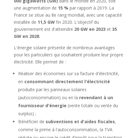
000 gigawatts (GW)
dans le monde en 2020, soit
une augmentation de
15 %
par rapport à 2019. La
France se situe au 8e rang mondial, avec une capacité
installée de
11,5 GW
fin 2020. L'objectif du
gouvernement est d'atteindre
20 GW en 2023
et
35
GW en 2028
.
L'énergie solaire présente de nombreux avantages
pour les particuliers qui souhaitent produire leur propre
électricité. Elle permet de :
Réaliser des économies sur sa facture d'électricité,
en
consommant directement l'électricité
produite par les panneaux solaires
(autoconsommation) ou en la
revendant à un
fournisseur d'énergie
(vente totale ou vente du
surplus) ;
Bénéficier de
subventions et d'aides fiscales
,
comme la prime à l'autoconsommation, la TVA
réduite ou encore le crédit d'impôt pour la transition