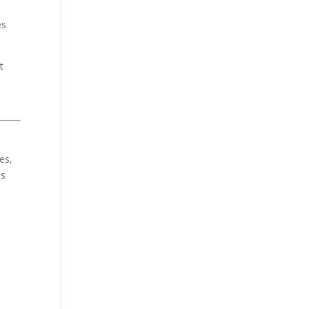
es
t
es,
os