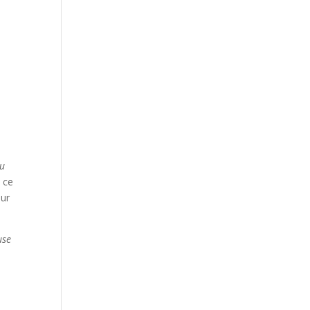
au
, ce
our
use