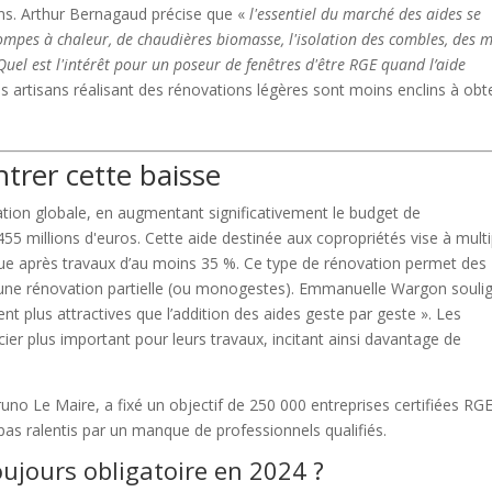
ons. Arthur Bernagaud précise que «
l'essentiel du marché des aides se
pompes à chaleur, de chaudières biomasse, l'isolation des combles, des 
uel est l'intérêt pour un poseur de fenêtres d'être RGE quand l’aide
les artisans réalisant des rénovations légères sont moins enclins à obt
ntrer cette baisse
vation globale, en augmentant significativement le budget de
 millions d'euros. Cette aide destinée aux copropriétés vise à multi
que après travaux d’au moins 35 %. Ce type de rénovation permet des
’une rénovation partielle (ou monogestes). Emmanuelle Wargon soulig
ient plus attractives que l’addition des aides geste par geste ». Les
cier plus important pour leurs travaux, incitant ainsi davantage de
no Le Maire, a fixé un objectif de 250 000 entreprises certifiées RG
 pas ralentis par un manque de professionnels qualifiés.
toujours obligatoire en 2024 ?