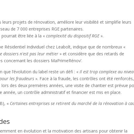
eurs projets de rénovation, améliore leur visibilité et simplifie leurs
éseau de 7 000 entreprises RGE partenaires.
ourrait être liée à la «
complexité du dispositif RGE
».
e Résidentiel Individuel chez Leabolt, indique que de nombreux «
e dossiers n'est pas leur métier
» et considère que des retards de
res concernant les dossiers MaPrimeRénov’.
que l’évolution du label reste un défi : «
Il est trop complexe au nive
 pour les fraudeurs
». Face à la fraude, les contrôles ont été renforcés
i, lors des deux premières années, une visite de chantier est prévue p
que année, un contrôle administratif et financier est mis en place.
FB), «
Certaines entreprises se retirent du marché de la rénovation à ca
des
uemment en évolution et la motivation des artisans pour obtenir la