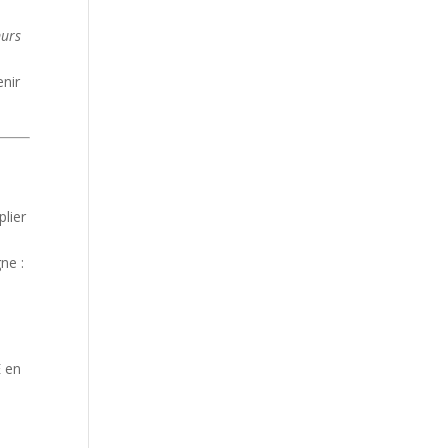
murs
enir
plier
ne :
E en