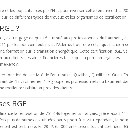
 et les objectifs fixés par l’État pour inverser cette tendance d'ici 20
ur les différents types de travaux et les organismes de certification.
 RGE ?
", est un gage de qualité attribué aux professionnels du bâtiment, q
011 par les pouvoirs publics et l'Ademe. Pour que cette qualification s
e formation sur la transition énergétique. Cette certification RGE, va
 aux clients des aides financières telles que la prime énergie, les
rimeRénov’.
 fonction de l'activité de l'entreprise : Qualibat, Qualifelec, Qualit’E
Garant de l’Environnement" regroupe les professionnels du bâtiment d
e meilleure visibilité auprès des clients.
ises RGE
a financé la rénovation de 751 646 logements français, grâce aux 3,11
5 fois plus de primes distribuées par rapport à 2020. Cependant, le no
ment est en baisse. En 2022, 65 000 entreprises étaient certifiées RG