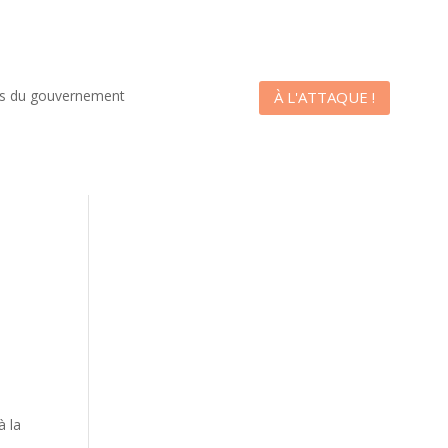
es du gouvernement
À L'ATTAQUE !
à la