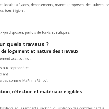
vités locales (régions, départements, mairies) proposent des subventio
s êtes éligible :
 qui disposent parfois de fonds spécifiques.
ur quels travaux ?
ype de logement et nature des travaux
lement accessibles :
is aux copropriétés.
x ans.
es aides comme MaPrimeRénov’.
tion, réfection et matériaux éligibles
d’isolants sous rampants, sarking, ou isolation des combles perdus.