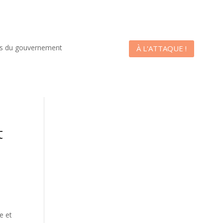
es du gouvernement
À L'ATTAQUE !
t
e et