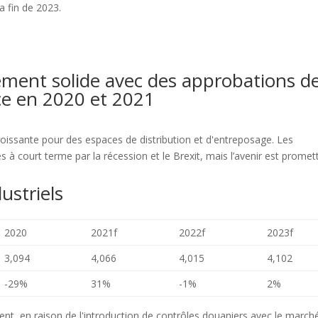
a fin de 2023.
ement solide avec des approbations d
nce en 2020 et 2021
issante pour des espaces de distribution et d'entreposage. Les
 à court terme par la récession et le Brexit, mais l’avenir est promet
ustriels
2020
2021f
2022f
2023f
3,094
4,066
4,015
4,102
-29%
31%
-1%
2%
nt, en raison de l'introduction de contrôles douaniers avec le march