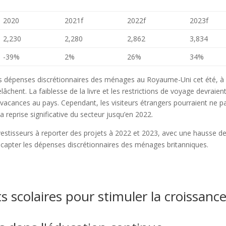
2020
2021f
2022f
2023f
2,230
2,280
2,862
3,834
-39%
2%
26%
34%
des dépenses discrétionnaires des ménages au Royaume-Uni cet été, à
âchent. La faiblesse de la livre et les restrictions de voyage devraien
 vacances au pays. Cependant, les visiteurs étrangers pourraient ne p
reprise significative du secteur jusqu’en 2022.
vestisseurs à reporter des projets à 2022 et 2023, avec une hausse d
 à capter les dépenses discrétionnaires des ménages britanniques.
 scolaires pour stimuler la croissanc