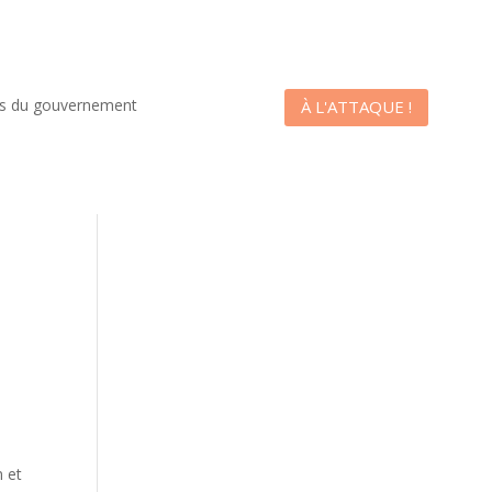
es du gouvernement
À L'ATTAQUE !
n et