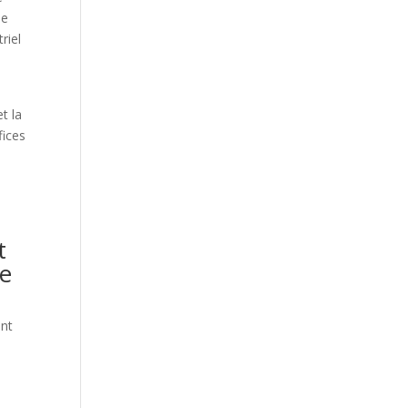
de
riel
e
t la
fices
t
ie
ant