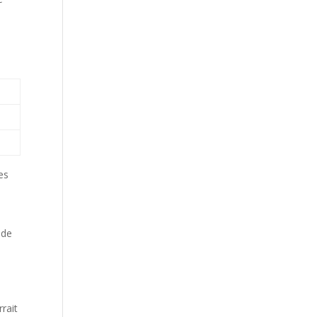
es
 de
rait