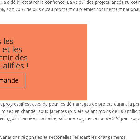
i a aidé à restaurer la confiance. La valeur des projets lancés au cou
%, soit 70 % de plus qu'au moment du premier confinement national i
 les
 et les
enir des
alifiés !
emande
ent progressif est attendu pour les démarrages de projets durant la pé
 mises en chantier sous-jacentes (projets valant moins de 100 millio
 sterling d'ici l'année prochaine, soit une augmentation de 3 % par rapp
variations régionales et sectorielles reflétant les changements