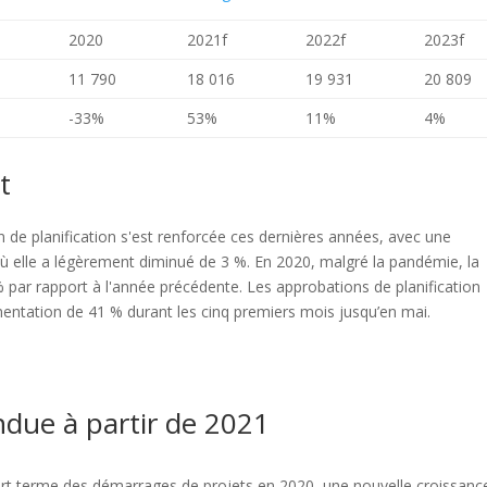
2020
2021f
2022f
2023f
11 790
18 016
19 931
20 809
-33%
53%
11%
4%
t
 de planification s'est renforcée ces dernières années, avec une
ù elle a légèrement diminué de 3 %. En 2020, malgré la pandémie, la
par rapport à l'année précédente. Les approbations de planification
mentation de 41 % durant les cinq premiers mois jusqu’en mai.
ndue à partir de 2021
urt terme des démarrages de projets en 2020, une nouvelle croissanc