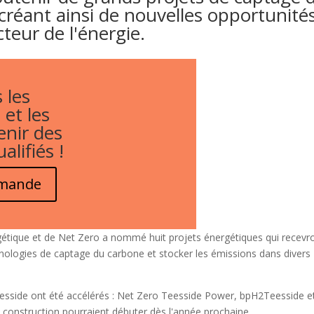
 créant ainsi de nouvelles opportunité
teur de l'énergie.
 les
 et les
enir des
alifiés !
emande
ergétique et de Net Zero a nommé huit projets énergétiques qui recevr
nologies de captage du carbone et stocker les émissions dans divers
 Teesside ont été accélérés : Net Zero Teesside Power, bpH2Teesside e
construction pourraient débuter dès l'année prochaine.