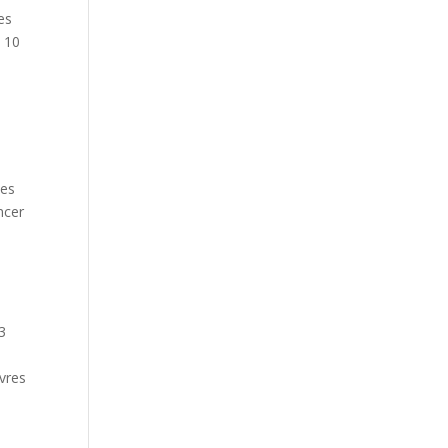
es
e 10
ses
ncer
3
ivres