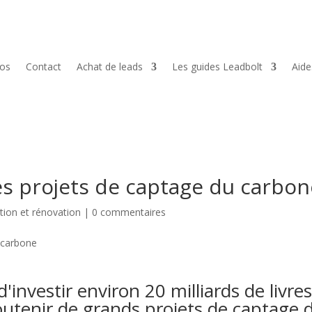
pos
Contact
Achat de leads
Les guides Leadbolt
Aid
des projets de captage du carbo
tion et rénovation
|
0 commentaires
investir environ 20 milliards de livre
outenir de grands projets de captage 