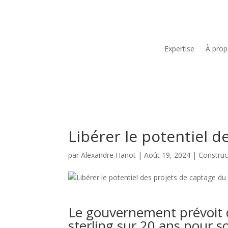
Expertise
À pro
Libérer le potentiel 
par
Alexandre Hanot
|
Août 19, 2024
|
Construc
Le gouvernement prévoit d'
sterling sur 20 ans pour s