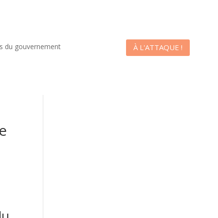
es du gouvernement
À L'ATTAQUE !
ne
s
du