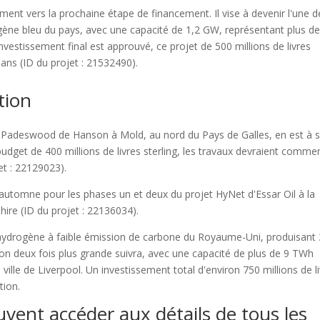
nt vers la prochaine étape de financement. Il vise à devenir l'une d
ogène bleu du pays, avec une capacité de 1,2 GW, représentant plus d
nvestissement final est approuvé, ce projet de 500 millions de livres
ans (ID du projet : 21532490).
tion
e Padeswood de Hanson à Mold, au nord du Pays de Galles, en est à 
udget de 400 millions de livres sterling, les travaux devraient comme
et : 22129023).
t automne pour les phases un et deux du projet HyNet d'Essar Oil à la
hire (ID du projet : 22136034).
d'hydrogène à faible émission de carbone du Royaume-Uni, produisant 
on deux fois plus grande suivra, avec une capacité de plus de 9 TWh
ville de Liverpool. Un investissement total d'environ 750 millions de l
tion.
uvent accéder aux détails de tous les