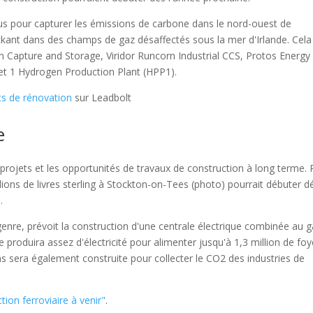
vus pour capturer les émissions de carbone dans le nord-ouest de
tockant dans des champs de gaz désaffectés sous la mer d'Irlande. Cela
apture and Storage, Viridor Runcorn Industrial CCS, Protos Energy
et 1 Hydrogen Production Plant (HPP1).
ts de rénovation
sur Leadbolt
e
projets et les opportunités de travaux de construction à long terme. 
ions de livres sterling à Stockton-on-Tees (photo) pourrait débuter d
.
enre, prévoit la construction d'une centrale électrique combinée au 
produira assez d'électricité pour alimenter jusqu'à 1,3 million de foy
s sera également construite pour collecter le CO2 des industries de
ion ferroviaire à venir"
.