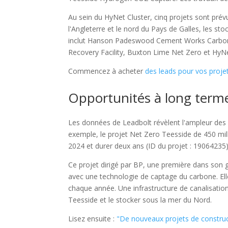
Au sein du HyNet Cluster, cinq projets sont pré
l'Angleterre et le nord du Pays de Galles, les s
inclut Hanson Padeswood Cement Works Carbon C
Recovery Facility, Buxton Lime Net Zero et HyN
Commencez à acheter
des leads pour vos proje
Opportunités à long term
Les données de Leadbolt révèlent l'ampleur des 
exemple, le projet Net Zero Teesside de 450 mill
2024 et durer deux ans (ID du projet : 19064235)
Ce projet dirigé par BP, une première dans son g
avec une technologie de captage du carbone. Elle 
chaque année. Une infrastructure de canalisation
Teesside et le stocker sous la mer du Nord.
Lisez ensuite :
"De nouveaux projets de construct