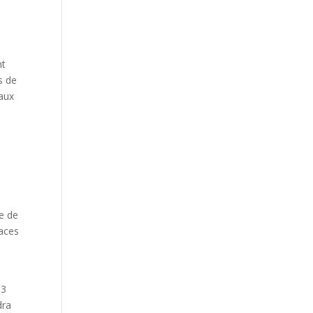
nt
s de
eaux
te de
paces
,3
dra