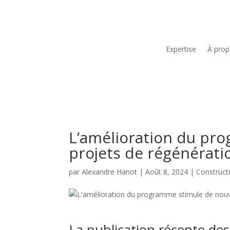
Expertise
À pro
L’amélioration du pr
projets de régénérati
par
Alexandre Hanot
|
Août 8, 2024
|
Construct
La publication récente d