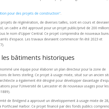
tion pour des projets de construction"
.
ojets de régénération, de diverses tailles, sont en cours et devraie
ol, un cadre a été approuvé pour un projet public/privé de 200 million
e sous le nom d'Upper Central. Ce projet comprendra de nouveaux bur
s carrés d'espace. Les travaux devraient commencer fin été 2023 et
7).
les bâtiments historiques
 a nommé une équipe pour élaborer un plan directeur pour la zone de
ons de livres sterling. Ce projet à usage mixte, situé sur un ancien si
Un architecte a également été désigné pour développer davantage d'es
llations pour l'Université de Lancaster et de nouveaux usages pour les
81889).
 comté de Bridgend a approuvé un développement à usage mixte de 28
ake à Porthcawl Harbor. Ce projet financé par des fonds publics compren