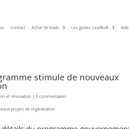
pos
Contact
Achat de leads
Les guides Leadbolt
Aid
ogramme stimule de nouveaux
on
ion et rénovation
|
0 commentaires
es détails du programme gouvernemen