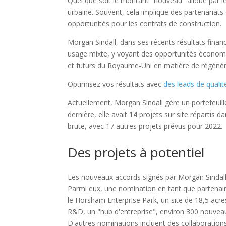
Quel que soit le montant "nouveau" alloué par le
urbaine. Souvent, cela implique des partenariats 
opportunités pour les contrats de construction.
Morgan Sindall, dans ses récents résultats financ
usage mixte, y voyant des opportunités économi
et futurs du Royaume-Uni en matière de régénér
Optimisez vos résultats avec
des leads de qualit
Actuellement, Morgan Sindall gère un portefeuill
dernière, elle avait 14 projets sur site répartis 
brute, avec 17 autres projets prévus pour 2022.
Des projets à potentiel
Les nouveaux accords signés par Morgan Sindall r
Parmi eux, une nomination en tant que partenai
le Horsham Enterprise Park, un site de 18,5 acre
R&D, un "hub d'entreprise", environ 300 nouvea
D'autres nominations incluent des collaborations