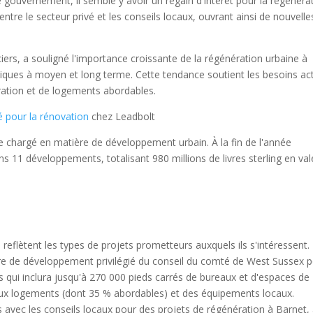
 gouvernement, il semble y avoir un regain d'intérêt pour la régénéra
entre le secteur privé et les conseils locaux, ouvrant ainsi de nouvelle
iers, a souligné l'importance croissante de la régénération urbaine à
ques à moyen et long terme. Cette tendance soutient les besoins ac
ation et de logements abordables.
é pour la rénovation
chez Leadbolt
e chargé en matière de développement urbain. À la fin de l'année
dans 11 développements, totalisant 980 millions de livres sterling en val
eflètent les types de projets prometteurs auxquels ils s'intéressent.
re de développement privilégié du conseil du comté de West Sussex 
s qui inclura jusqu'à 270 000 pieds carrés de bureaux et d'espaces de
ux logements (dont 35 % abordables) et des équipements locaux.
 avec les conseils locaux pour des projets de régénération à Barnet,