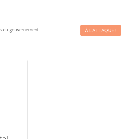
es du gouvernement
À L'ATTAQUE !
tal