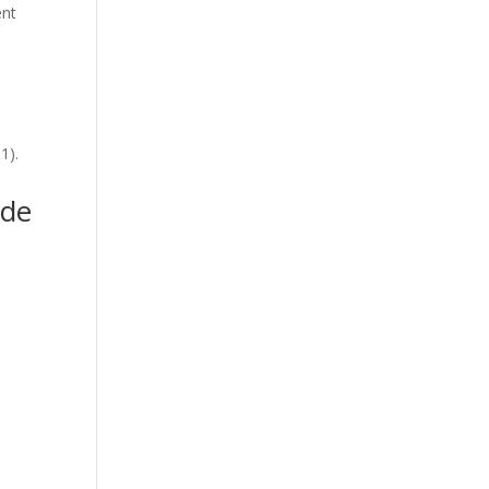
ent
1).
 de