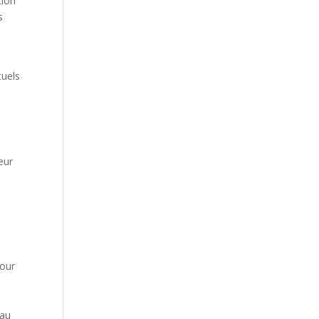
tion
s
tuels
eur
pour
 au