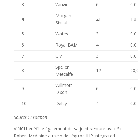
3
Winvic
6
0,0
Morgan
4
21
1.0
Sindal
5
Wates
3
0,0
6
Royal BAM
4
0,0
7
GMI
3
0,0
Speller
8
12
20,
Metcalfe
Willmott
9
6
0,0
Dixon
10
Deley
4
0,0
Source : Leadbolt
VINCI bénéficie également de sa joint-venture avec Sir
Robert McAlpine au sein de l'équipe IHP Integrated