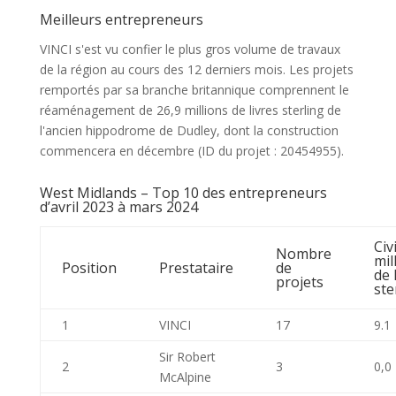
Meilleurs entrepreneurs
VINCI s'est vu confier le plus gros volume de travaux
de la région au cours des 12 derniers mois. Les projets
remportés par sa branche britannique comprennent le
réaménagement de 26,9 millions de livres sterling de
l'ancien hippodrome de Dudley, dont la construction
commencera en décembre (ID du projet : 20454955).
West Midlands – Top 10 des entrepreneurs
d’avril 2023 à mars 2024
Civ
Nombre
mil
Position
Prestataire
de
de 
projets
ste
1
VINCI
17
9.1
Sir Robert
2
3
0,0
McAlpine