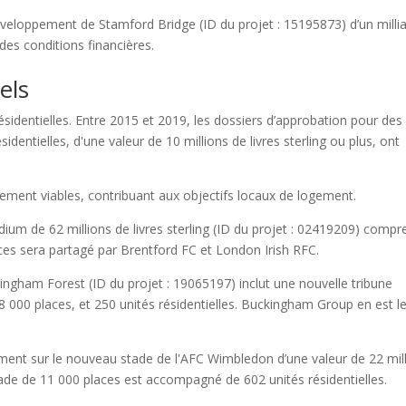
éveloppement de Stamford Bridge (ID du projet : 15195873) d’un milli
 des conditions financières.
els
ésidentielles. Entre 2015 et 2019, les dossiers d’approbation pour des
dentielles, d'une valeur de 10 millions de livres sterling ou plus, ont
ement viables, contribuant aux objectifs locaux de logement.
m de 62 millions de livres sterling (ID du projet : 02419209) compr
aces sera partagé par Brentford FC et London Irish RFC.
ttingham Forest (ID du projet : 19065197) inclut une nouvelle tribune
 38 000 places, et 250 unités résidentielles. Buckingham Group en est l
ment sur le nouveau stade de l'AFC Wimbledon d’une valeur de 22 mil
stade de 11 000 places est accompagné de 602 unités résidentielles.