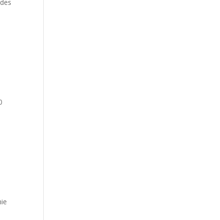
 des
0
mie