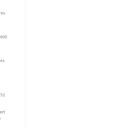
res
 600
es.
 52
ert
e