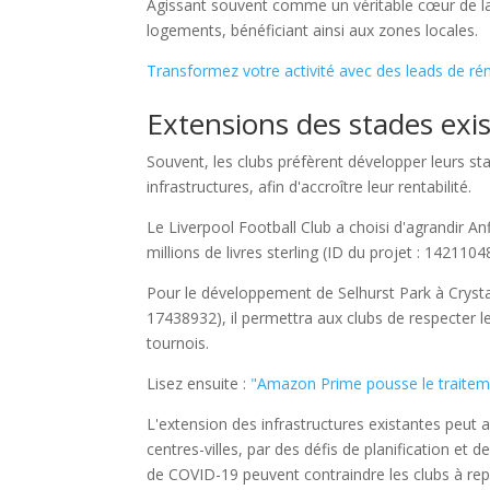
Agissant souvent comme un véritable cœur de la 
logements, bénéficiant ainsi aux zones locales.
Transformez votre activité avec des leads de ré
Extensions des stades exi
Souvent, les clubs préfèrent développer leurs st
infrastructures, afin d'accroître leur rentabilité.
Le Liverpool Football Club a choisi d'agrandir An
millions de livres sterling (ID du projet : 142110
Pour le développement de Selhurst Park à Crystal 
17438932), il permettra aux clubs de respecter les
tournois.
Lisez ensuite :
"Amazon Prime pousse le traite
L'extension des infrastructures existantes peut a
centres-villes, par des défis de planification et 
de COVID-19 peuvent contraindre les clubs à rep