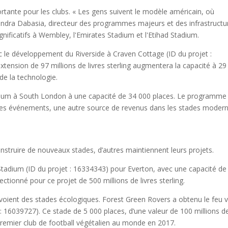
rtante pour les clubs. « Les gens suivent le modèle américain, où
avendra Dabasia, directeur des programmes majeurs et des infrastructu
gnificatifs à Wembley, l'Emirates Stadium et l'Etihad Stadium.
c le développement du Riverside à Craven Cottage (ID du projet :
tension de 97 millions de livres sterling augmentera la capacité à 29
 de la technologie.
adium à South London à une capacité de 34 000 places. Le programme
des événements, une autre source de revenus dans les stades modern
nstruire de nouveaux stades, d’autres maintiennent leurs projets.
ium (ID du projet : 16334343) pour Everton, avec une capacité de
ctionné pour ce projet de 500 millions de livres sterling.
évoient des stades écologiques. Forest Green Rovers a obtenu le feu v
: 16039727). Ce stade de 5 000 places, d’une valeur de 100 millions d
premier club de football végétalien au monde en 2017.