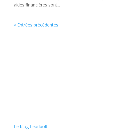
aides financières sont...
« Entrées précédentes
Spécialiste en acquisition de leads exclusifs, nous nous
engageons à booster la croissance de votre entreprise
en vous rapprochant au plus près de vos clients finaux
avec qualité et conformité.
Le blog Leadbolt