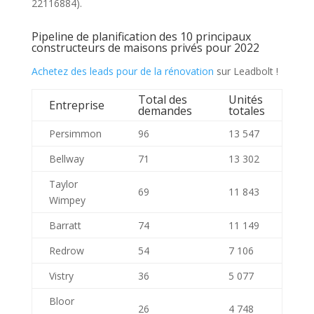
22116884).
Pipeline de planification des 10 principaux
constructeurs de maisons privés pour 2022
Achetez des leads pour de la rénovation
sur Leadbolt !
Total des
Unités
Entreprise
demandes
totales
Persimmon
96
13 547
Bellway
71
13 302
Taylor
69
11 843
Wimpey
Barratt
74
11 149
Redrow
54
7 106
Vistry
36
5 077
Bloor
26
4 748