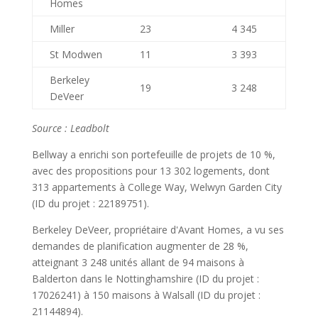
Homes
Miller
23
4 345
St Modwen
11
3 393
Berkeley
19
3 248
DeVeer
Source : Leadbolt
Bellway a enrichi son portefeuille de projets de 10 %,
avec des propositions pour 13 302 logements, dont
313 appartements à College Way, Welwyn Garden City
(ID du projet : 22189751).
Berkeley DeVeer, propriétaire d'Avant Homes, a vu ses
demandes de planification augmenter de 28 %,
atteignant 3 248 unités allant de 94 maisons à
Balderton dans le Nottinghamshire (ID du projet :
17026241) à 150 maisons à Walsall (ID du projet :
21144894).