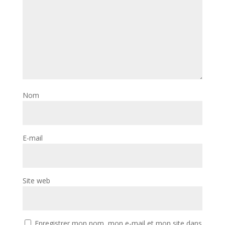
Nom
E-mail
Site web
Enregistrer mon nom, mon e-mail et mon site dans