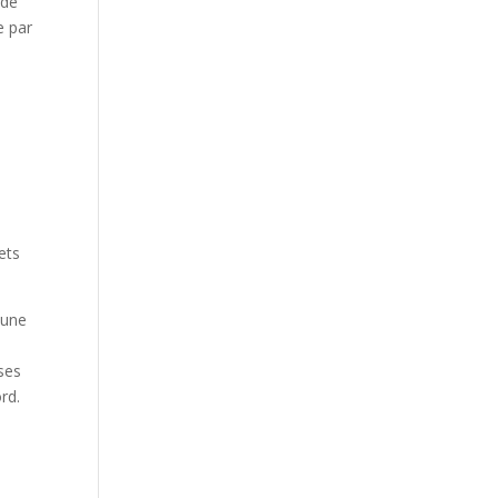
 de
e par
ets
 une
ses
rd.