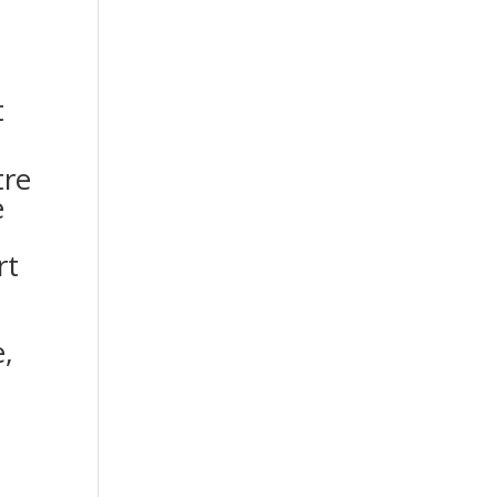
t
tre
e
,
rt
e,