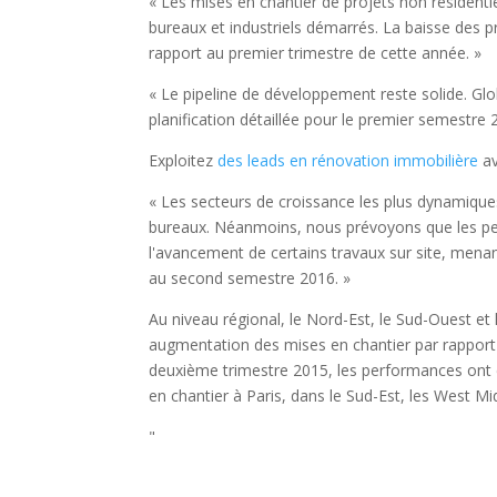
« Les mises en chantier de projets non résidenti
bureaux et industriels démarrés. La baisse des pro
rapport au premier trimestre de cette année. »
« Le pipeline de développement reste solide. Gl
planification détaillée pour le premier semestr
Exploitez
des leads en rénovation immobilière
av
« Les secteurs de croissance les plus dynamiques 
bureaux. Néanmoins, nous prévoyons que les per
l'avancement de certains travaux sur site, men
au second semestre 2016. »
Au niveau régional, le Nord-Est, le Sud-Ouest e
augmentation des mises en chantier par rapport 
deuxième trimestre 2015, les performances ont é
en chantier à Paris, dans le Sud-Est, les West M
"