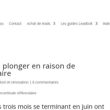
pos
Contact
Achat de leads
Les guides Leadbolt
Aid
 plonger en raison de
aire
tion et rénovation
|
0 commentaires
 trois mois se terminant en juin ont