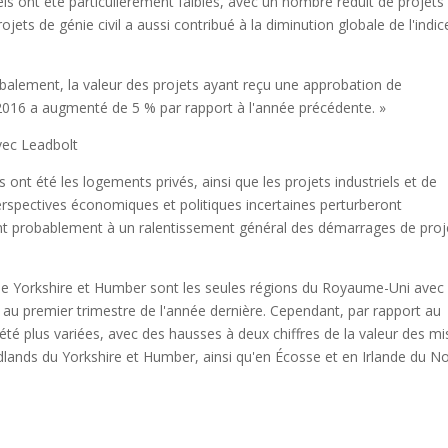
els ont été particulièrement faibles, avec un nombre réduit de projets
jets de génie civil a aussi contribué à la diminution globale de l'indic
obalement, la valeur des projets ayant reçu une approbation de
e 2016 a augmenté de 5 % par rapport à l'année précédente. »
ec Leadbolt
ont été les logements privés, ainsi que les projets industriels et de
spectives économiques et politiques incertaines perturberont
ant probablement à un ralentissement général des démarrages de proj
t le Yorkshire et Humber sont les seules régions du Royaume-Uni avec
au premier trimestre de l'année dernière. Cependant, par rapport au
té plus variées, avec des hausses à deux chiffres de la valeur des mi
idlands du Yorkshire et Humber, ainsi qu'en Écosse et en Irlande du No