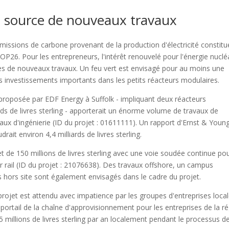
é, source de nouveaux travaux
issions de carbone provenant de la production d'électricité constitu
OP26. Pour les entrepreneurs, l'intérêt renouvelé pour l'énergie nuclé
ses de nouveaux travaux. Un feu vert est envisagé pour au moins une
des investissements importants dans les petits réacteurs modulaires.
C proposée par EDF Energy à Suffolk - impliquant deux réacteurs
ds de livres sterling - apporterait un énorme volume de travaux de
vaux d'ingénierie (ID du projet : 01611111). Un rapport d'Ernst & Youn
ait environ 4,4 milliards de livres sterling.
ret de 150 millions de livres sterling avec une voie soudée continue po
ar rail (ID du projet : 21076638). Des travaux offshore, un campus
ors site sont également envisagés dans le cadre du projet.
projet est attendu avec impatience par les groupes d'entreprises local
rtail de la chaîne d'approvisionnement pour les entreprises de la r
 millions de livres sterling par an localement pendant le processus d