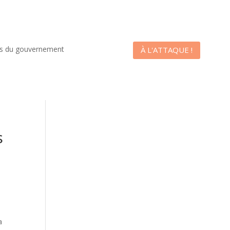
es du gouvernement
À L'ATTAQUE !
s
a