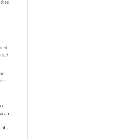
adres
ment.
enter
lant
ier
es
viron
ents