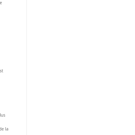
de
e
st
lus
de la