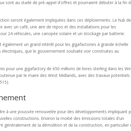
ux sont au stade de pré-appel d'offres et pourraient débuter à la fin 
ruction seront également impliquées dans ces déploiements. Le hub d
e avec un café, une aire de repos et des installations pour les
pour 24 véhicules, une canopée solaire et un stockage par batterie.
t également un grand intérêt pour les gigafactories à grande échelle
s électriques, que le gouvernement souhaite voir construites au
s pour une gigafactory de 650 millions de livres sterling dans les We
 soutenue par le maire des West Midlands, avec des travaux potentiels
515).
nnement
tendre à une poussée renouvelée pour des développements impliquant p
velles constructions. Environ la moitié des émissions totales d'un
t généralement de la démolition et de la construction, en particulier 