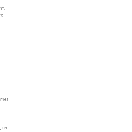
n",
re
ornes
, un