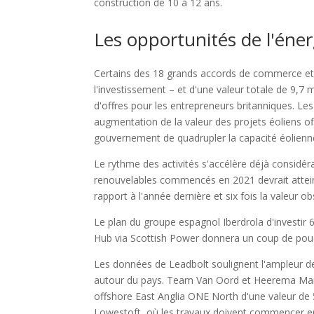
construction de 10 à 12 ans.
Les opportunités de l'éner
Certains des 18 grands accords de commerce et
l'investissement – et d'une valeur totale de 9,7 
d'offres pour les entrepreneurs britanniques. Les
augmentation de la valeur des projets éoliens off
gouvernement de quadrupler la capacité éolienne
Le rythme des activités s'accélère déjà considér
renouvelables commencés en 2021 devrait atteindr
rapport à l'année dernière et six fois la valeur 
Le plan du groupe espagnol Iberdrola d'investir 6 
Hub via Scottish Power donnera un coup de pouce
Les données de Leadbolt soulignent l'ampleur de 
autour du pays. Team Van Oord et Heerema Mari
offshore East Anglia ONE North d'une valeur de 5
Lowestoft, où les travaux doivent commencer en