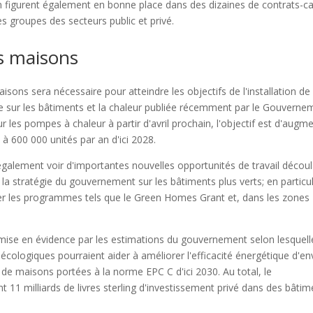
n figurent également en bonne place dans des dizaines de contrats-c
es groupes des secteurs public et privé.
es maisons
sons sera nécessaire pour atteindre les objectifs de l'installation de
e sur les bâtiments et la chaleur publiée récemment par le Gouverne
 les pompes à chaleur à partir d'avril prochain, l'objectif est d'augm
 à 600 000 unités par an d'ici 2028.
également voir d'importantes nouvelles opportunités de travail décou
a stratégie du gouvernement sur les bâtiments plus verts; en particul
nger les programmes tels que le Green Homes Grant et, dans les zones
t mise en évidence par les estimations du gouvernement selon lesquell
écologiques pourraient aider à améliorer l'efficacité énergétique d'en
 de maisons portées à la norme EPC C d'ici 2030. Au total, le
11 milliards de livres sterling d'investissement privé dans des bâtim