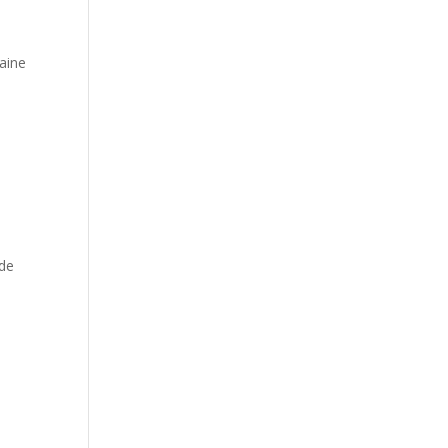
aine
 de