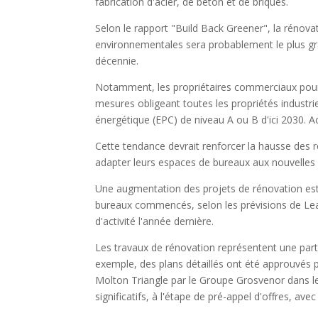
fabrication d'acier, de béton et de briques.
Selon le rapport "Build Back Greener", la rénov
environnementales sera probablement le plus gr
décennie.
Notamment, les propriétaires commerciaux pourr
mesures obligeant toutes les propriétés industri
énergétique (EPC) de niveau A ou B d'ici 2030. 
Cette tendance devrait renforcer la hausse des r
adapter leurs espaces de bureaux aux nouvelles 
Une augmentation des projets de rénovation est 
bureaux commencés, selon les prévisions de Lead
d'activité l'année dernière.
Les travaux de rénovation représentent une part
exemple, des plans détaillés ont été approuvés p
Molton Triangle par le Groupe Grosvenor dans l
significatifs, à l'étape de pré-appel d'offres, a