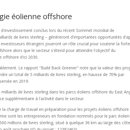
gie éolienne offshore
 d'investissement conclus lors du récent Sommet mondial de
milliards de livres sterling – généreront d'importantes opportunités d'a
 investisseurs étrangers joueront un rôle crucial pour soutenir la fort
shore alors que le secteur s'étend pour atteindre l'objectif du
 offshore d'ici 2030.
ablement. Le rapport "Build Back Greener" note que la valeur des pro
e un total de 5 milliards de livres sterling, en hausse de 70% par
observée en 2019.
milliards de livres sterling dans les parcs éoliens offshore du East Ang
 supplémentaire à l'activité dans le secteur.
la charge de travail en préparation pour les projets éoliens offshore
ne sont les entrepreneurs en fondation nommés pour le parc éolien
00 millions de livres sterling, situé à quelque 36 km au large des côt
 août prochain (ID du projet : 12382463).