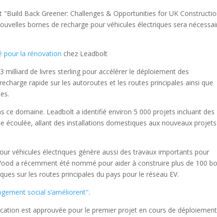
 "Build Back Greener: Challenges & Opportunities for UK Constructio
uvelles bornes de recharge pour véhicules électriques sera nécessai
é pour la rénovation
chez Leadbolt
3 milliard de livres sterling pour accélérer le déploiement des
echarge rapide sur les autoroutes et les routes principales ainsi que
ues.
ns ce domaine. Leadbolt a identifié environ 5 000 projets incluant des
ée écoulée, allant des installations domestiques aux nouveaux projets
ur véhicules électriques génère aussi des travaux importants pour
on Wood a récemment été nommé pour aider à construire plus de 100 b
iques sur les routes principales du pays pour le réseau EV.
ogement social s’améliorent"
.
cation est approuvée pour le premier projet en cours de déploiement