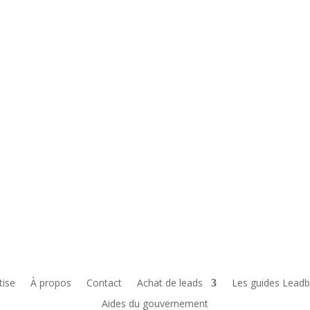
tise
À propos
Contact
Achat de leads
Les guides Leadb
Aides du gouvernement