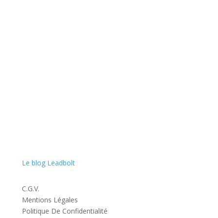
Spécialiste en acquisition de leads exclusifs, nous nous
engageons à booster la croissance de votre entreprise
en vous rapprochant au plus près de vos clients finaux
avec qualité et conformité.
Le blog Leadbolt
C.G.V.
Mentions Légales
Politique De Confidentialité