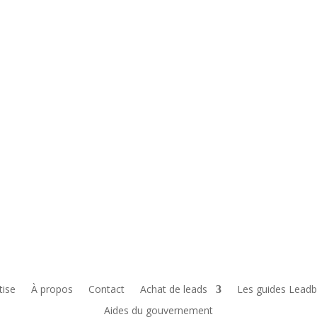
tise
À propos
Contact
Achat de leads
Les guides Leadb
Aides du gouvernement