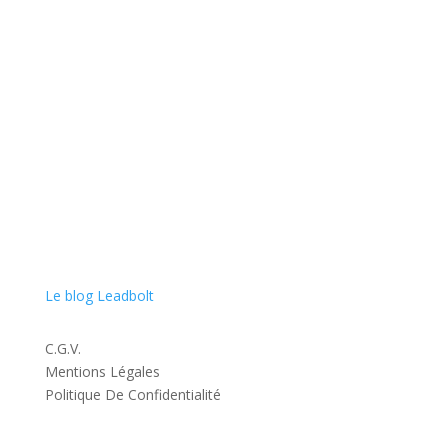
Spécialiste en acquisition de leads exclusifs, nous nous
engageons à booster la croissance de votre entreprise
en vous rapprochant au plus près de vos clients finaux
avec qualité et conformité.
Le blog Leadbolt
C.G.V.
Mentions Légales
Politique De Confidentialité