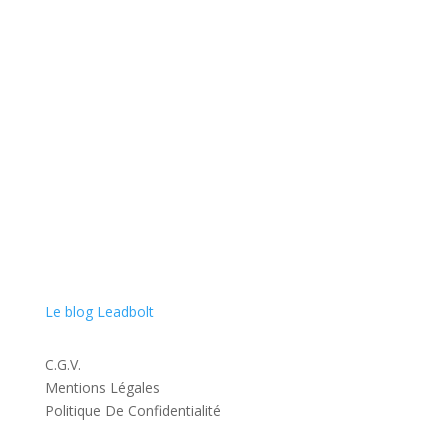
Spécialiste en acquisition de leads exclusifs, nous nous
engageons à booster la croissance de votre entreprise
en vous rapprochant au plus près de vos clients finaux
avec qualité et conformité.
Le blog Leadbolt
C.G.V.
Mentions Légales
Politique De Confidentialité