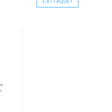
L'ATTAQUE !
te
on