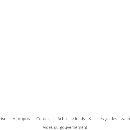
tise
À propos
Contact
Achat de leads
Les guides Leadb
Aides du gouvernement