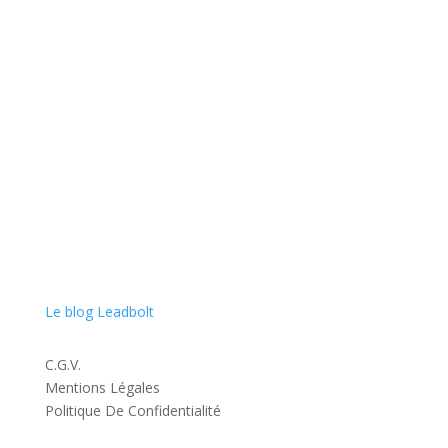
Spécialiste en acquisition de leads exclusifs, nous nous
engageons à booster la croissance de votre entreprise
en vous rapprochant au plus près de vos clients finaux
avec qualité et conformité.
Le blog Leadbolt
C.G.V.
Mentions Légales
Politique De Confidentialité