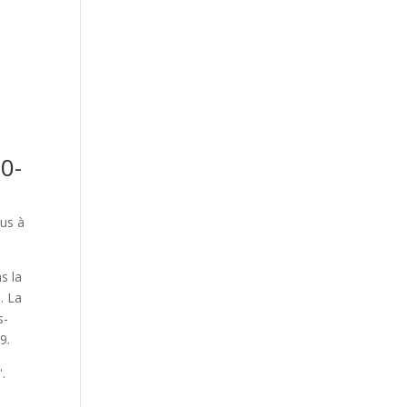
20-
lus à
s la
. La
s-
9.
"
.