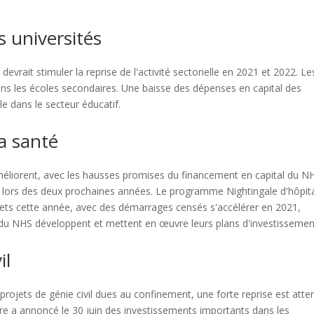
s universités
evrait stimuler la reprise de l'activité sectorielle en 2021 et 2022. Le
ans les écoles secondaires. Une baisse des dépenses en capital des
e dans le secteur éducatif.
a santé
améliorent, avec les hausses promises du financement en capital du N
ts lors des deux prochaines années. Le programme Nightingale d'hôpit
ts cette année, avec des démarrages censés s'accélérer en 2021,
du NHS développent et mettent en œuvre leurs plans d'investissemen
il
rojets de génie civil dues au confinement, une forte reprise est att
tre a annoncé le 30 juin des investissements importants dans les