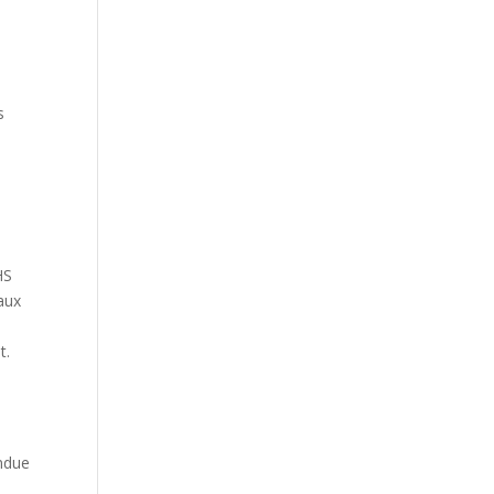
s
HS
aux
t.
endue