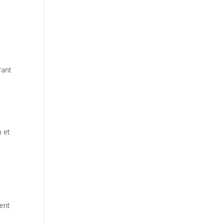
rant
n et
ment
s