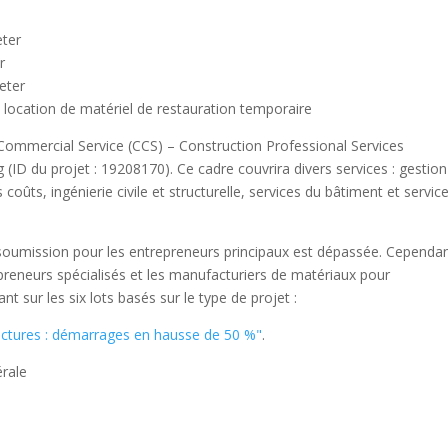
eter
r
eter
; location de matériel de restauration temporaire
ommercial Service (CCS) – Construction Professional Services
g (ID du projet : 19208170). Ce cadre couvrira divers services : gestio
s coûts, ingénierie civile et structurelle, services du bâtiment et servic
oumission pour les entrepreneurs principaux est dépassée. Cependant
epreneurs spécialisés et les manufacturiers de matériaux pour
nt sur les six lots basés sur le type de projet :
ructures : démarrages en hausse de 50 %"
.
érale