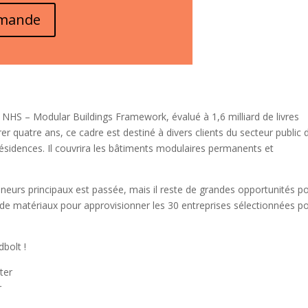
emande
e NHS – Modular Buildings Framework, évalué à 1,6 milliard de livres
rer quatre ans, ce cadre est destiné à divers clients du secteur public
résidences. Il couvrira les bâtiments modulaires permanents et
neurs principaux est passée, mais il reste de grandes opportunités p
s de matériaux pour approvisionner les 30 entreprises sélectionnées p
bolt !
ter
r