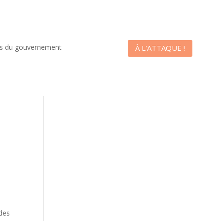
es du gouvernement
À L'ATTAQUE !
 des