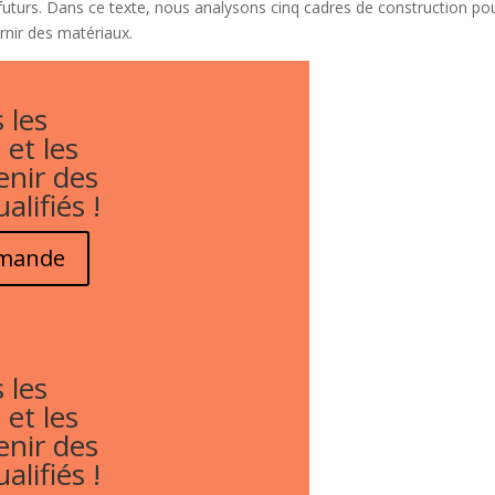
t futurs. Dans ce texte, nous analysons cinq cadres de construction po
rnir des matériaux.
 les
 et les
enir des
alifiés !
emande
 les
 et les
enir des
alifiés !