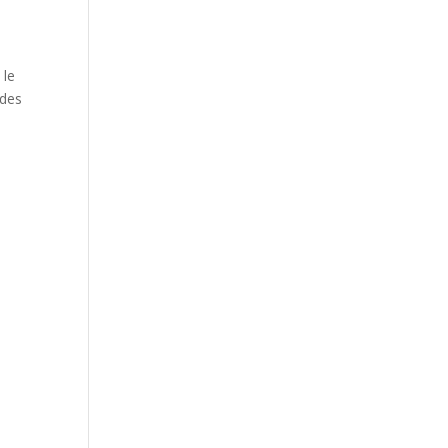
 le
 des