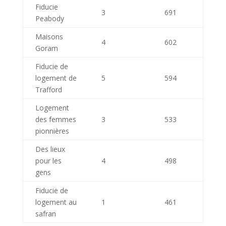
Fiducie
3
691
Peabody
Maisons
4
602
Goram
Fiducie de
logement de
5
594
Trafford
Logement
des femmes
3
533
pionnières
Des lieux
pour les
4
498
gens
Fiducie de
logement au
1
461
safran