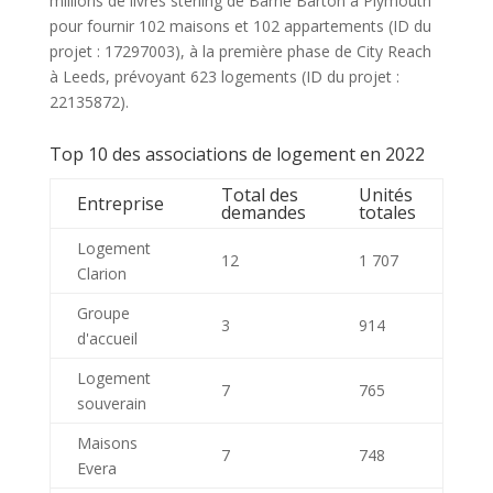
millions de livres sterling de Barne Barton à Plymouth
pour fournir 102 maisons et 102 appartements (ID du
projet : 17297003), à la première phase de City Reach
à Leeds, prévoyant 623 logements (ID du projet :
22135872).
Top 10 des associations de logement en 2022
Total des
Unités
Entreprise
demandes
totales
Logement
12
1 707
Clarion
Groupe
3
914
d'accueil
Logement
7
765
souverain
Maisons
7
748
Evera